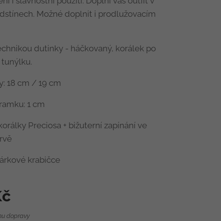
í i slavnostní použití. Doplní váš outfit v
stínech. Možné doplnit i prodlužovacím
chnikou dutinky - háčkovaný, korálek po
 tunýlku.
: 18 cm / 19 cm
ramku: 1 cm
korálky Preciosa + bižuterní zapínání ve
arvě
árkové krabičce
č
nu dopravy