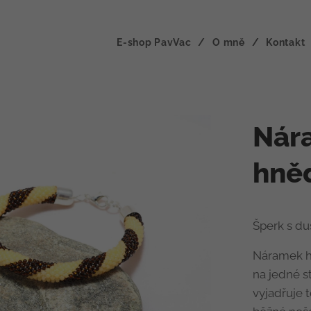
E-shop PavVac
O mně
Kontakt
Nára
hně
Šperk s duš
Náramek hn
na jedné s
vyjadřuje 