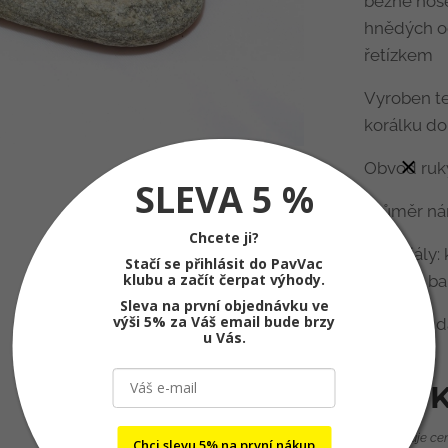
běžné nošen
hnědých od
řetízkem
Vyroben te
korálku do
Obvod ruky
SLEVA 5 %
Průměr ná
Chcete ji?
Materiály: 
Stačí se přihlásit do PavVac
klubu a začít čerpat výhody.
stříbrné b
Sleva na první objednávku ve
výši 5% za Váš email bude brzy
Baleno v d
u Vás.
470
K
nezahrnuje ce
Chci slevu 5% na první nákup