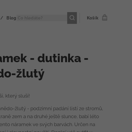
Blog
Košík
mek - dutinka -
do-žlutý
í, který sluší!
ědo-žlutý - podzimní padání listí ze stromů,
traně zem a na druhé ještě slunce, babí léto
tento náramek ve svých barvách. Určen na