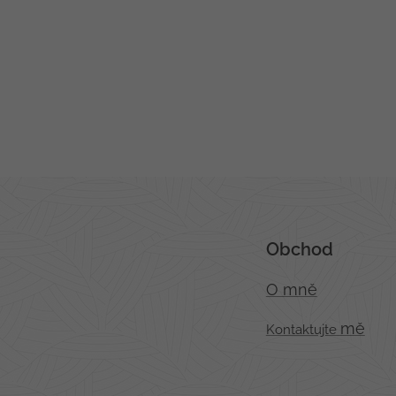
Obchod
O mně
mě
Kontaktujt
e