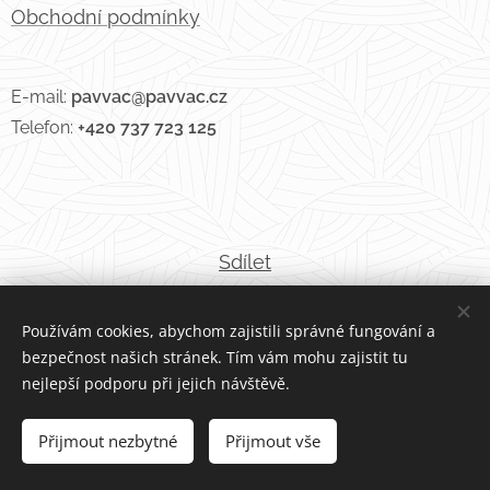
Obchodní podmínky
E-mail:
pavvac@pavvac.cz
Telefon:
+420 737 723 125
Sdílet
Používám cookies, abychom zajistili správné fungování a
bezpečnost našich stránek. Tím vám mohu zajistit tu
nejlepší podporu při jejich návštěvě.
Vytvořeno službou
Webnode
Cookies
Přijmout nezbytné
Přijmout vše