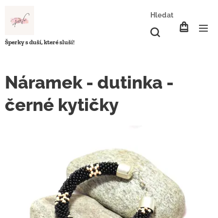
Hledat
Šperky s duší, které sluší!
Náramek - dutinka -
černé kytičky